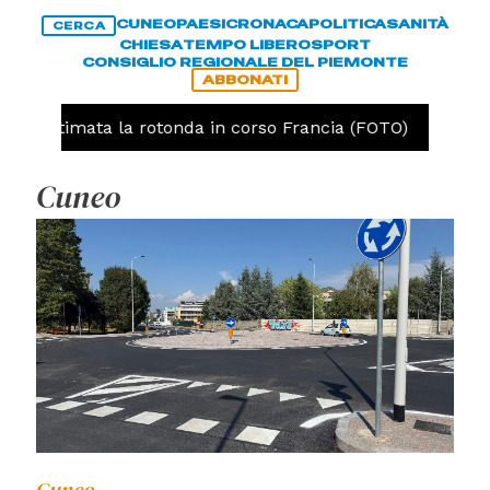
CUNEO
PAESI
CRONACA
POLITICA
SANITÀ
CERCA
CHIESA
TEMPO LIBERO
SPORT
CONSIGLIO REGIONALE DEL PIEMONTE
ABBONATI
ultimata la rotonda in corso Francia (FOTO)
CRONACA
Cuneo