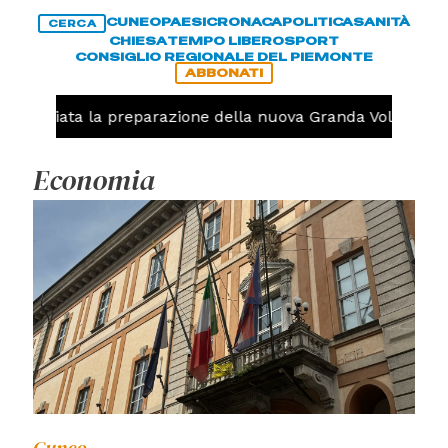
CUNEO
PAESI
CRONACA
POLITICA
SANITÀ
CERCA
CHIESA
TEMPO LIBERO
SPORT
CONSIGLIO REGIONALE DEL PIEMONTE
ABBONATI
niziata la preparazione della nuova Granda Volley (FOTO e 
Economia