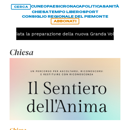
CUNEO
PAESI
CRONACA
POLITICA
SANITÀ
CERCA
CHIESA
TEMPO LIBERO
SPORT
CONSIGLIO REGIONALE DEL PIEMONTE
ABBONATI
iniziata la preparazione della nuova Granda Volley (FOTO e
Chiesa