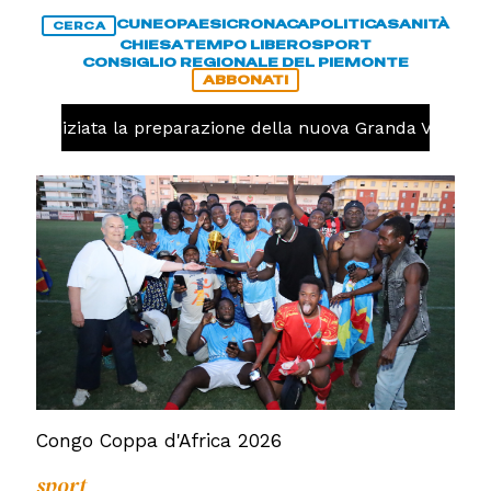
CUNEO
PAESI
CRONACA
POLITICA
SANITÀ
CERCA
CHIESA
TEMPO LIBERO
SPORT
CONSIGLIO REGIONALE DEL PIEMONTE
ABBONATI
olo, iniziata la preparazione della nuova Granda Volley (F
Congo Coppa d'Africa 2026
sport