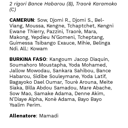
2 rigori Bance Habarou (B), Traorè Karamoko
(C)
CAMERUN
: Sow, Djomi R., Djomi S., Bel-
Viang, Moussa, Kengne, Tchaptchet, Kengni
Ewane Thierry, Pazzini, Traorè, Mara,
Makong, Yepdieu N’Gomeni, Tcheptang,
Guimessa Tsibango Exauce, Mihie, Belinga
Ndi. All.: Kowam
BURKINA FASO
: Kangoum Jacop Diaquin,
Soumahoro Moustapha, Yoda Mohamed,
Jallow Mowodau, Sankara Sahibou, Bance
Habarou, Sidibe Souleymane, Yoda Latif,
Bagayoko Dael Oumar, Tourè Arouna, Meite
Siaka, Billa Abdou Samadou, Mare Abache,
Sow Mao, Samake Adama, Denne Akim,
N’Diaye Alpha, Konè Adama, Bayo Bayo
Ysalim Perim.
Allenatore
: Mamadi