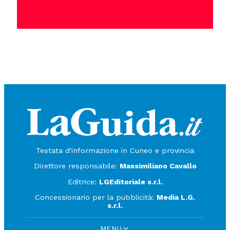
Testata d'informazione in Cuneo e provincia
Direttore responsabile:
Massimiliano Cavallo
Editrice:
LGEditoriale s.r.l.
Concessionario per la pubblicità:
Media L.G.
s.r.l.
MENU