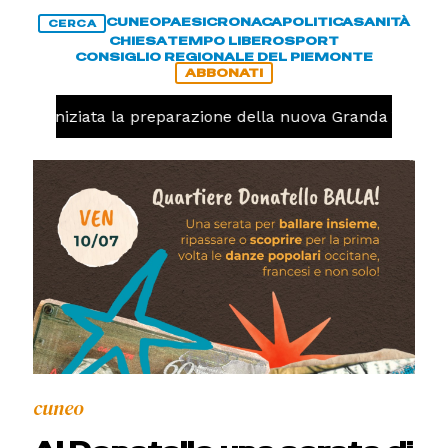
CUNEO
PAESI
CRONACA
POLITICA
SANITÀ
CERCA
CHIESA
TEMPO LIBERO
SPORT
CONSIGLIO REGIONALE DEL PIEMONTE
ABBONATI
volo, iniziata la preparazione della nuova Granda Volley 
cuneo