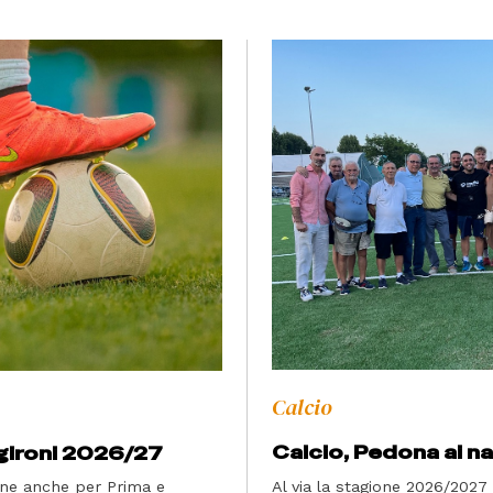
Calcio
Calcio, Pedona ai na
 gironi 2026/27
Al via la stagione 2026/2027
ione anche per Prima e