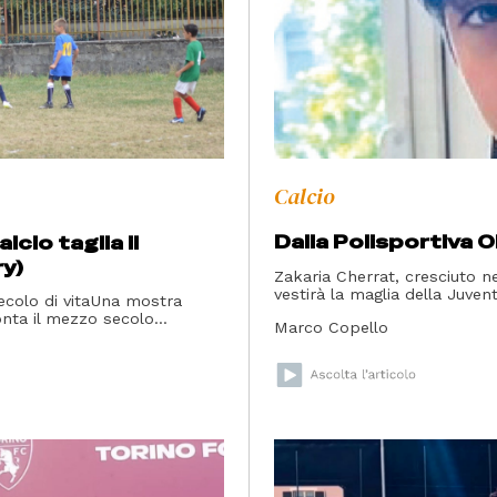
Calcio
Dalla Polisportiva 
lcio taglia il
ry)
Zakaria Cherrat, cresciuto ne
vestirà la maglia della Juve
ecolo di vitaUna mostra
onta il mezzo secolo...
Marco Copello