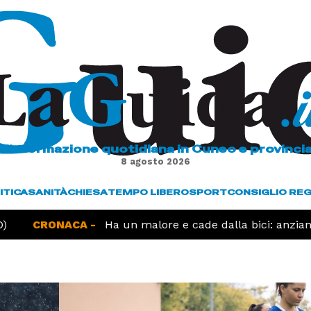
L'informazione quotidiana in Cuneo e provinci
8 agosto 2026
ITICA
SANITÀ
CHIESA
TEMPO LIBERO
SPORT
CONSIGLIO RE
CRONACA -
Ha un malore e cade dalla bici: anziano muo