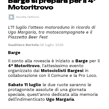
Barge si prepara per il 4°
Motoritrovo
L'11 luglio l'atteso motoraduno in ricordo di
Ugo Margaria, tra motoscampagnate e il
Piazzetta Beer Fest
Gualtiero Bertola
08 luglio 2026
Barge
Il conto alla rovescia è iniziato a
Barge
per il
4° Motoritrovo
, l'attesissimo evento
organizzato dai
Motociclisti Bargesi
in
collaborazione con il Comune e la Pro Loco.
Sabato 11 luglio
le due ruote saranno le
protagoniste assolute di una giornata
speciale, quest'anno dedicata alla memoria
dell’indimenticato
Ugo Margaria
.