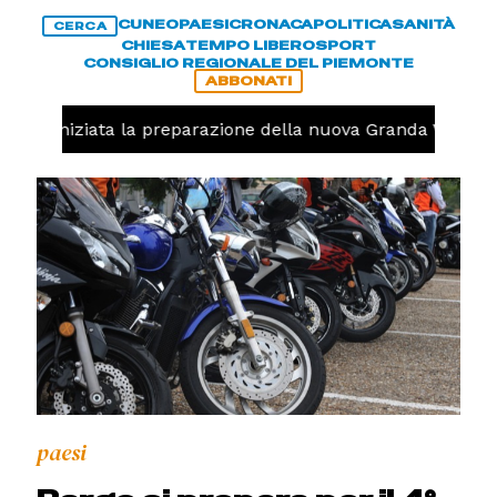
CUNEO
PAESI
CRONACA
POLITICA
SANITÀ
CERCA
CHIESA
TEMPO LIBERO
SPORT
CONSIGLIO REGIONALE DEL PIEMONTE
ABBONATI
volo, iniziata la preparazione della nuova Granda Volley 
paesi