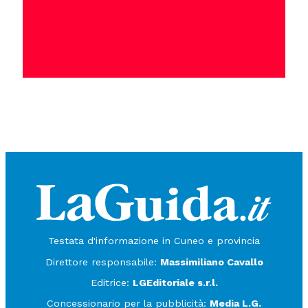
Testata d'informazione in Cuneo e provincia
Direttore responsabile:
Massimiliano Cavallo
Editrice:
LGEditoriale s.r.l.
Concessionario per la pubblicità:
Media L.G.