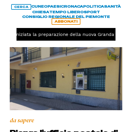
CUNEO
PAESI
CRONACA
POLITICA
SANITÀ
CERCA
CHIESA
TEMPO LIBERO
SPORT
CONSIGLIO REGIONALE DEL PIEMONTE
ABBONATI
volo, iniziata la preparazione della nuova Granda Volley 
da sapere