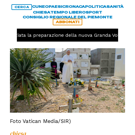
CUNEO
PAESI
CRONACA
POLITICA
SANITÀ
CERCA
CHIESA
TEMPO LIBERO
SPORT
CONSIGLIO REGIONALE DEL PIEMONTE
ABBONATI
, iniziata la preparazione della nuova Granda Volley (FOTO
Foto Vatican Media/SIR)
chiesa