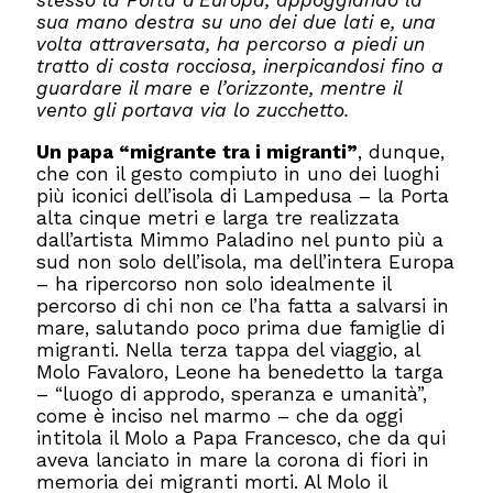
stesso la Porta d’Europa, appoggiando la
sua mano destra su uno dei due lati e, una
volta attraversata, ha percorso a piedi un
tratto di costa rocciosa, inerpicandosi fino a
guardare il mare e l’orizzonte, mentre il
vento gli portava via lo zucchetto.
Un papa “migrante tra i migranti”
, dunque,
che con il gesto compiuto in uno dei luoghi
più iconici dell’isola di Lampedusa – la Porta
alta cinque metri e larga tre realizzata
dall’artista Mimmo Paladino nel punto più a
sud non solo dell’isola, ma dell’intera Europa
– ha ripercorso non solo idealmente il
percorso di chi non ce l’ha fatta a salvarsi in
mare, salutando poco prima due famiglie di
migranti. Nella terza tappa del viaggio, al
Molo Favaloro, Leone ha benedetto la targa
– “luogo di approdo, speranza e umanità”,
come è inciso nel marmo – che da oggi
intitola il Molo a Papa Francesco, che da qui
aveva lanciato in mare la corona di fiori in
memoria dei migranti morti. Al Molo il