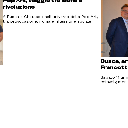
Pop Art, viaggio tra icone e
rivoluzione
A Busca e Cherasco nell’universo della Pop Art,
tra provocazione, ironia e riflessione sociale
Busca, ar
Francott
Sabato 11 un'i
coinvolgiment