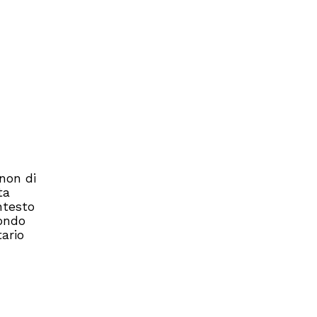
 non di
ta
ntesto
mondo
tario