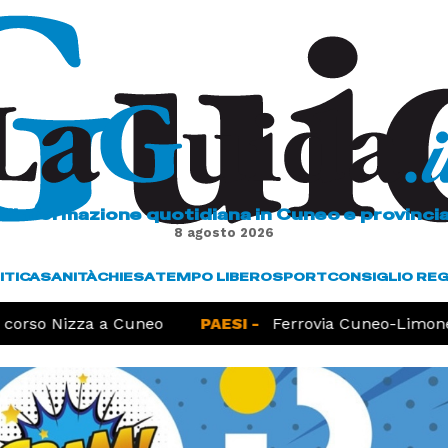
L'informazione quotidiana in Cuneo e provinci
8 agosto 2026
ITICA
SANITÀ
CHIESA
TEMPO LIBERO
SPORT
CONSIGLIO RE
orso Nizza a Cuneo
PAESI -
Ferrovia Cuneo-Limone, l