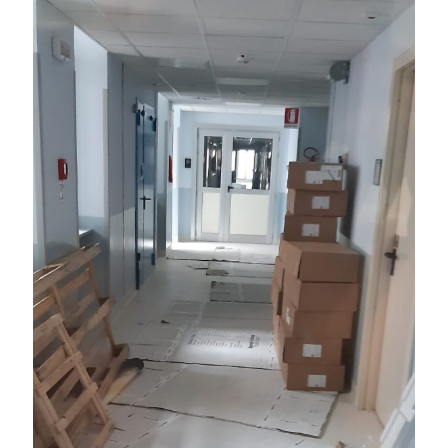
parlava della vita quotidiana. Per qualche ora quel piccolo angolo
di montagna diventava il cuore pulsante di Stroppo. Poi arrivò la
guerra. Anna Maria comprese fin da subito da che parte stare.
Attraverso il suo lavoro di telegrafista aveva accesso a
informazioni preziose e iniziò a trasmetterle ai partigiani della
valle, aiutando le formazioni che combattevano sulle montagne.
Continuò a svolgere quel compito pur sapendo che, prima o poi,
qualcuno avrebbe scoperto il suo ruolo. Nell’agosto del 1944 i
nazifascisti arrivarono a Stroppo. L’ufficio postale venne
perquisito, il suo alloggio devastato e Anna Maria arrestata. Quello
stesso giorno venne condotta in località Fornace e uccisa con un
colpo alla nuca e gettata nel burrone. Per il suo sacrificio le fu
conferita la Medaglia di Bronzo al Valor Militare e una lapide
ricorda ancora l’accaduto. Forse è anche per questo che arrivando a
Stroppo ho avuto la sensazione di conoscere già un piccolo pezzo
di questo paese. Prima ancora delle sue borgate, dei sentieri e delle
scuole, avevo conosciuto una delle donne che ne hanno segnato la
storia. Sono arrivata a Stroppo proprio per visitare il Museo della
Scuola. Pensavo di trovare una raccolta di oggetti scolastici. Ho
scoperto molto di più: la storia di un paese, delle sue borgate e
delle persone che hanno costruito la montagna che conosciamo
oggi. Ad accompagnarmi nella visita c’erano Roberta Bottero e
Antonio Leinardi, il vicesindaco, persone che da anni custodiscono
e raccontano la memoria del territorio. È stato proprio ascoltando i
loro racconti che ho iniziato a capire quanto la scuola fosse
importante in una realtà come questa.