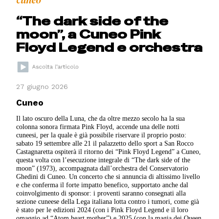
cuneo
“The dark side of the
moon”, a Cuneo Pink
Floyd Legend e orchestra
27 giugno 2026
Cuneo
Il lato oscuro della Luna, che da oltre mezzo secolo ha la sua
colonna sonora firmata Pink Floyd, accende una delle notti
cuneesi, per la quale è già possibile riservare il proprio posto:
sabato 19 settembre alle 21 il palazzetto dello sport a San Rocco
Castagnaretta ospiterà il ritorno dei “Pink Floyd Legend” a Cuneo,
questa volta con l’esecuzione integrale di “The dark side of the
moon” (1973), accompagnata dall’orchestra del Conservatorio
Ghedini di Cuneo. Un concerto che si annuncia di altissimo livello
e che conferma il forte impatto benefico, supportato anche dal
coinvolgimento di sponsor: i proventi saranno consegnati alla
sezione cuneese della Lega italiana lotta contro i tumori, come già
è stato per le edizioni 2024 (con i Pink Floyd Legend e il loro
omaggio ad “Atom heart mother”) e 2025 (con la magia dei Queen