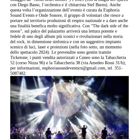
con Diego Basso, l’orchestra e il chitarrista Stef Burns). Anche
questa volta l’organizzazione dell’evento è curata da Euphoria
Sound Events e Onde Sonore, il gruppo di volontari che riesce a
portare sul territorio produzioni di respiro nazionale e a dare anche
una finalità benefica molto significativa. Con “The dark side of the
moon”, sul palco del palazzetto arriverà una lettura potente e
fedele di uno degli album più iconici e rivoluzionari nella storia
del rock, in dimensione sinfonica e con un suggestivo impianto
scenico di luci, laser e proiezioni (nella foto sotto, un momento
dello spettacolo 2024). Le prevendite sono gestite tramite
Ticketone; i punti vendita autorizzati a Cuneo sono la Tabaccheria
52 (corso Nizza 96) e la Tabaccheria 38 (via Amedeo Rossi 31/b);
per informazioni, euphoriasoundeventscn@gmail.com, tel. 351-
5087482.