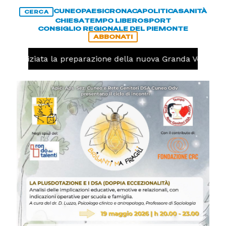
CUNEO
PAESI
CRONACA
POLITICA
SANITÀ
CERCA
CHIESA
TEMPO LIBERO
SPORT
CONSIGLIO REGIONALE DEL PIEMONTE
ABBONATI
o, iniziata la preparazione della nuova Granda Volley (FO