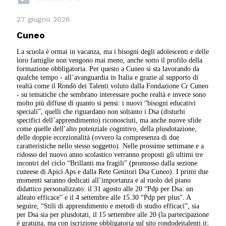
27 giugno 2026
Cuneo
La scuola è ormai in vacanza, ma i bisogni degli adolescenti e delle
loro famiglie non vengono mai meno, anche sotto il profilo della
formazione obbligatoria. Per questo a Cuneo si sta lavorando da
qualche tempo - all’avanguardia in Italia e grazie al supporto di
realtà come il Rondò dei Talenti voluto dalla Fondazione Cr Cuneo
- su tematiche che sembrano interessare poche realtà e invece sono
molto più diffuse di quanto si pensi: i nuovi “bisogni educativi
speciali”, quelli che riguardano non soltanto i Dsa (disturbi
specifici dell’apprendimento) riconosciuti, ma anche nuove sfide
come quelle dell’alto potenziale cognitivo, della plusdotazione,
delle doppie eccezionalità (ovvero la compresenza di due
caratteristiche nello stesso soggetto). Nelle prossime settimane e a
ridosso del nuovo anno scolastico verranno proposti gli ultimi tre
incontri del ciclo “Brillanti ma fragili” (promosso dalla sezione
cuneese di Apicì Aps e dalla Rete Genitori Dsa Cuneo). I primi due
momenti saranno dedicati all’importanza e al ruolo del piano
didattico personalizzato: il 31 agosto alle 20 “Pdp per Dsa: un
alleato efficace” e il 4 settembre alle 15.30 “Pdp per plus”. A
seguire, “Stili di apprendimento e metodi di studio efficaci”, sia
per Dsa sia per plusdotati, il 15 settembre alle 20 (la partecipazione
è gratuita, ma con iscrizione obbligatoria sul sito rondodeitalenti.it;