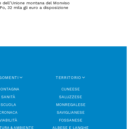
è dell’Unione montana del Monviso
Po, 32 mila gli euro a disposizione
GOMENTI
TERRITORIO
ONTAGNA
CUNEESE
SANITÀ
SALUZZESE
SCUOLA
MONREGALESE
CRONACA
SAVIGLIANESE
VIABILITÀ
FOSSANESE
TURA & AMBIENTE
ALBESE E LANGHE