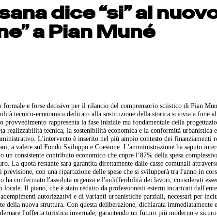
sana dice “si” al nuov
one” a Pian Muné
formale e forse decisivo per il rilancio del comprensorio sciistico di Pian Mun
ilità tecnico-economica dedicato alla sostituzione della storica sciovia a fune al
co provvedimento rappresenta la fase iniziale ma fondamentale della progettazi
ta realizzabilità tecnica, la sostenibilità economica e la conformità urbanistica 
mministrativo. L'intervento è inserito nel più ampio contesto dei finanziamenti r
ntani, a valere sul Fondo Sviluppo e Coesione. L'amministrazione ha saputo inter
do un consistente contributo economico che copre l’87% della spesa complessiv
uro. La quota restante sarà garantita direttamente dalle casse comunali attraver
 previsione, con una ripartizione delle spese che si svilupperà tra l'anno in cors
o ha confermato l'assoluta urgenza e l'indifferibilità dei lavori, considerati esse
locale. Il piano, che è stato redatto da professionisti esterni incaricati dall'ent
 adempimenti autorizzativi e di varianti urbanistiche parziali, necessari per incl
nte della nuova struttura. Con questa deliberazione, dichiarata immediatamente 
dernare l'offerta turistica invernale, garantendo un futuro più moderno e sicuro