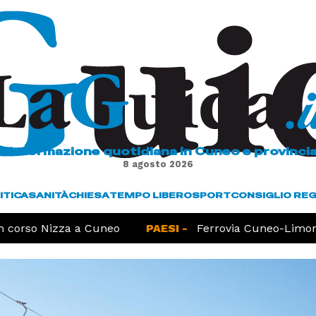
L'informazione quotidiana in Cuneo e provinci
8 agosto 2026
ITICA
SANITÀ
CHIESA
TEMPO LIBERO
SPORT
CONSIGLIO RE
orso Nizza a Cuneo
PAESI -
Ferrovia Cuneo-Limone, 