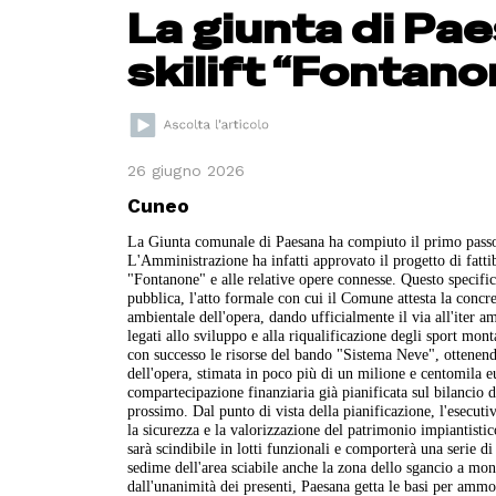
La giunta di Pae
skilift “Fontan
26 giugno 2026
Cuneo
La Giunta comunale di Paesana ha compiuto il primo passo 
L'Amministrazione ha infatti approvato il progetto di fattib
"Fontanone" e alle relative opere connesse. Questo specifi
pubblica, l'atto formale con cui il Comune attesta la concre
ambientale dell'opera, dando ufficialmente il via all'iter a
legati allo sviluppo e alla riqualificazione degli sport mo
con successo le risorse del bando "Sistema Neve", ottenen
dell'opera, stimata in poco più di un milione e centomila e
compartecipazione finanziaria già pianificata sul bilancio di
prossimo. Dal punto di vista della pianificazione, l'esecutiv
la sicurezza e la valorizzazione del patrimonio impiantistico 
sarà scindibile in lotti funzionali e comporterà una serie di
sedime dell'area sciabile anche la zona dello sgancio a mo
dall'unanimità dei presenti, Paesana getta le basi per ammo