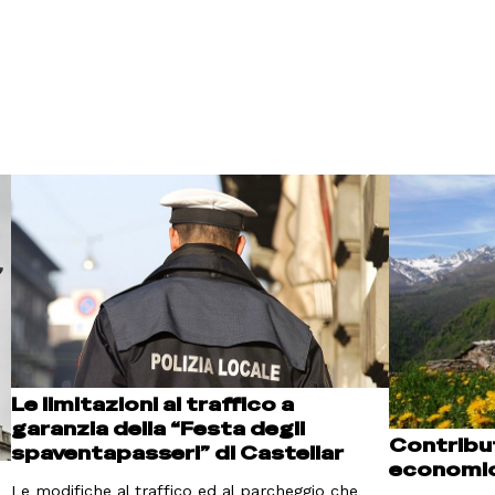
Le limitazioni al traffico a
garanzia della “Festa degli
Contributi
spaventapasseri” di Castellar
economi
Le modifiche al traffico ed al parcheggio che