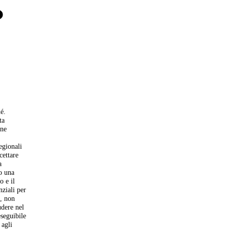
o
é.
ta
one
e
egionali
cettare
a
so una
o e il
nziali per
e, non
udere nel
eseguibile
 agli