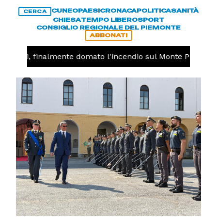
CUNEO
PAESI
CRONACA
POLITICA
SANITÀ
CERCA
CHIESA
TEMPO LIBERO
SPORT
CONSIGLIO REGIONALE DEL PIEMONTE
ABBONATI
dieri, finalmente domato l'incendio sul Monte Piastra