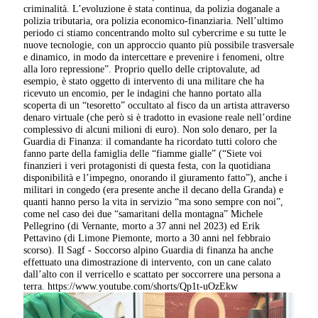
criminalità. L’evoluzione è stata continua, da polizia doganale a
polizia tributaria, ora polizia economico-finanziaria. Nell’ultimo
periodo ci stiamo concentrando molto sul cybercrime e su tutte le
nuove tecnologie, con un approccio quanto più possibile trasversale
e dinamico, in modo da intercettare e prevenire i fenomeni, oltre
alla loro repressione”. Proprio quello delle criptovalute, ad
esempio, è stato oggetto di intervento di una militare che ha
ricevuto un encomio, per le indagini che hanno portato alla
scoperta di un “tesoretto” occultato al fisco da un artista attraverso
denaro virtuale (che però si è tradotto in evasione reale nell’ordine
complessivo di alcuni milioni di euro). Non solo denaro, per la
Guardia di Finanza: il comandante ha ricordato tutti coloro che
fanno parte della famiglia delle “fiamme gialle” (“Siete voi
finanzieri i veri protagonisti di questa festa, con la quotidiana
disponibilità e l’impegno, onorando il giuramento fatto”), anche i
militari in congedo (era presente anche il decano della Granda) e
quanti hanno perso la vita in servizio “ma sono sempre con noi”,
come nel caso dei due “samaritani della montagna” Michele
Pellegrino (di Vernante, morto a 37 anni nel 2023) ed Erik
Pettavino (di Limone Piemonte, morto a 30 anni nel febbraio
scorso). Il Sagf - Soccorso alpino Guardia di finanza ha anche
effettuato una dimostrazione di intervento, con un cane calato
dall’alto con il verricello e scattato per soccorrere una persona a
terra. https://www.youtube.com/shorts/Qp1t-uOzEkw