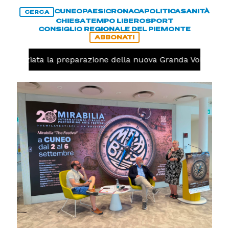
CUNEO
PAESI
CRONACA
POLITICA
SANITÀ
CERCA
CHIESA
TEMPO LIBERO
SPORT
CONSIGLIO REGIONALE DEL PIEMONTE
ABBONATI
o, iniziata la preparazione della nuova Granda Volley (FOT