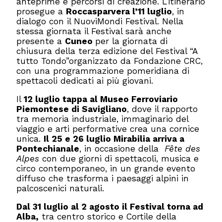
anteprime e percorsi di creazione. L’itinerario
prosegue a
Roccasparvera l’11 luglio
, in
dialogo con il NuoviMondi Festival. Nella
stessa giornata il Festival sarà anche
presente a
Cuneo
per la giornata di
chiusura della terza edizione del Festival “A
tutto Tondo”organizzato da Fondazione CRC,
con una programmazione pomeridiana di
spettacoli dedicati ai più giovani.
Il
12 luglio tappa al Museo Ferroviario
Piemontese di Savigliano
, dove il rapporto
tra memoria industriale, immaginario del
viaggio e arti performative crea una cornice
unica.
Il 25 e 26 luglio Mirabilia arriva a
Pontechianale
, in occasione della
Fête des
Alpes
con due giorni di spettacoli, musica e
circo contemporaneo, in un grande evento
diffuso che trasforma i paesaggi alpini in
palcoscenici naturali.
Dal 31 luglio al 2 agosto il Festival torna ad
Alba,
tra centro storico e Cortile della