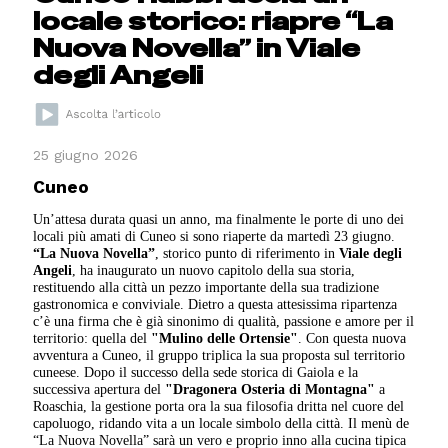
locale storico: riapre “La
Nuova Novella” in Viale
degli Angeli
25 giugno 2026
Cuneo
Un’attesa durata quasi un anno, ma finalmente le porte di uno dei
locali più amati di Cuneo si sono riaperte da martedì 23 giugno.
“La Nuova Novella”
, storico punto di riferimento in
Viale degli
Angeli
, ha inaugurato un nuovo capitolo della sua storia,
restituendo alla città un pezzo importante della sua tradizione
gastronomica e conviviale. Dietro a questa attesissima ripartenza
c’è una firma che è già sinonimo di qualità, passione e amore per il
territorio: quella del
"Mulino delle Ortensie"
. Con questa nuova
avventura a Cuneo, il gruppo triplica la sua proposta sul territorio
cuneese. Dopo il successo della sede storica di Gaiola e la
successiva apertura del
"Dragonera Osteria di Montagna"
a
Roaschia, la gestione porta ora la sua filosofia dritta nel cuore del
capoluogo, ridando vita a un locale simbolo della città. Il menù de
“La Nuova Novella” sarà un vero e proprio inno alla cucina tipica