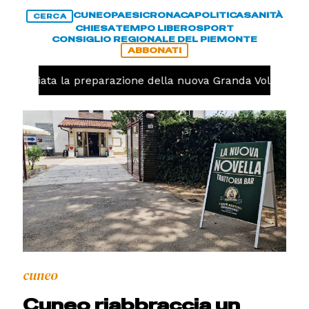
CUNEO
PAESI
CRONACA
POLITICA
SANITÀ
CERCA
CHIESA
TEMPO LIBERO
SPORT
CONSIGLIO REGIONALE DEL PIEMONTE
ABBONATI
, iniziata la preparazione della nuova Granda Volley (FOTO
cuneo
Cuneo riabbraccia un