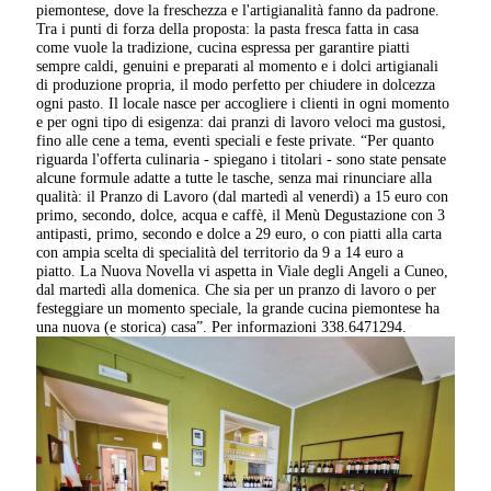
piemontese, dove la freschezza e l'artigianalità fanno da padrone.
Tra i punti di forza della proposta: la pasta fresca fatta in casa
come vuole la tradizione, cucina espressa per garantire piatti
sempre caldi, genuini e preparati al momento e i dolci artigianali
di produzione propria, il modo perfetto per chiudere in dolcezza
ogni pasto. Il locale nasce per accogliere i clienti in ogni momento
e per ogni tipo di esigenza: dai pranzi di lavoro veloci ma gustosi,
fino alle cene a tema, eventi speciali e feste private. “Per quanto
riguarda l'offerta culinaria - spiegano i titolari - sono state pensate
alcune formule adatte a tutte le tasche, senza mai rinunciare alla
qualità: il Pranzo di Lavoro (dal martedì al venerdì) a 15 euro con
primo, secondo, dolce, acqua e caffè, il Menù Degustazione con 3
antipasti, primo, secondo e dolce a 29 euro, o con piatti alla carta
con ampia scelta di specialità del territorio da 9 a 14 euro a
piatto. La Nuova Novella vi aspetta in Viale degli Angeli a Cuneo,
dal martedì alla domenica. Che sia per un pranzo di lavoro o per
festeggiare un momento speciale, la grande cucina piemontese ha
una nuova (e storica) casa”. Per informazioni 338.6471294.