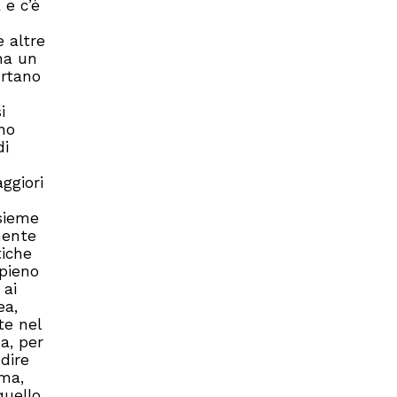
 e c’è
e altre
na un
ortano
i
rno
di
ggiori
nsieme
mente
tiche
 pieno
 ai
ea,
te nel
a, per
dire
mma,
quello