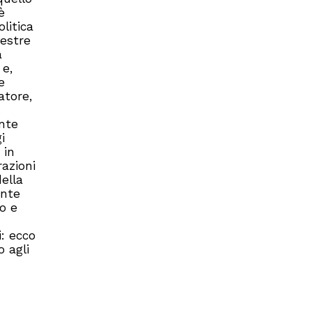
è
litica
destre
a
 e,
e
atore,
ente
i
 in
azioni
ella
ente
o e
: ecco
o agli