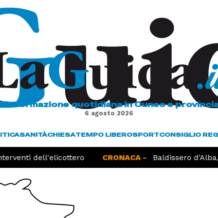
L'informazione quotidiana in Cuneo e provinci
6 agosto 2026
ITICA
SANITÀ
CHIESA
TEMPO LIBERO
SPORT
CONSIGLIO RE
rventi dell'elicottero
CRONACA -
Baldissero d'Alba, r