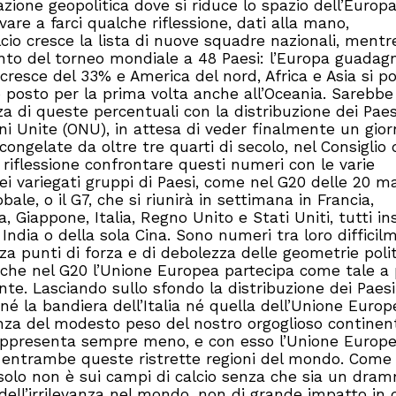
ione geopolitica dove si riduce lo spazio dell’Europa
ovare a farci qualche riflessione, dati alla mano,
cio cresce la lista di nuove squadre nazionali, mentr
nto del torneo mondiale a 48 Paesi: l’Europa guadag
 cresce del 33% e America del nord, Africa e Asia si p
posto per la prima volta anche all’Oceania. Sarebbe
za di queste percentuali con la distribuzione dei Paes
ni Unite (ONU), in attesa di veder finalmente un gio
ongelate da oltre tre quarti di secolo, nel Consiglio 
 riflessione confrontare questi numeri con le varie
 variegati gruppi di Paesi, come nel G20 delle 20 ma
ale, o il G7, che si riunirà in settimana in Francia,
Giappone, Italia, Regno Unito e Stati Uniti, tutti i
India o della sola Cina. Sono numeri tra loro difficil
a punti di forza e di debolezza delle geometrie poli
 che nel G20 l’Unione Europea partecipa come tale a
. Lasciando sullo sfondo la distribuzione dei Paesi
né la bandiera dell’Italia né quella dell’Unione Europ
nza del modesto peso del nostro orgoglioso continen
appresenta sempre meno, e con esso l’Unione Europe
in entrambe queste ristrette regioni del mondo. Come 
solo non è sui campi di calcio senza che sia un dra
 dell’irrilevanza nel mondo, non di grande impatto in 