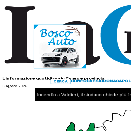
HOME
CONTATTI
L'informazione quotidiana in Cuneo e provincia
CUNEO
PAESI
CRONACA
POL
CERCA
6 agosto 2026
CRONACA -
Incendio a Valdieri, il sindaco chiede più inte