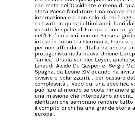
che resta dell’Occidente e meno di qua
stata Paese fondatore. Una mappa che las
internazionale e non solo, di chi è oggi
coltivate in questi ultimi anni: fuori dai
voltato le spalle all’Europa e con un go
nell’UE fino a ieri, con un Paese a guid
intese in corso tra Germania, Francia e
per non affondare, l’Italia ha ancora un
protagonista nella nuova Unione Europe
“amica” Ursula von der Leyen, anche se 
Einaudi, Alcide De Gasperi e Sergio Matta
Spagna, da Leone XIV quando ha invitat
divisive e polarizzanti… per passare dal
complessità… Vedo qui una specifica voc
può fare al mondo se vuole rimanere gi
una missione che interpellano ancora.. 
identitari che sembrano rendere tutto 
il compito di chi ha una grande storia a
europei.