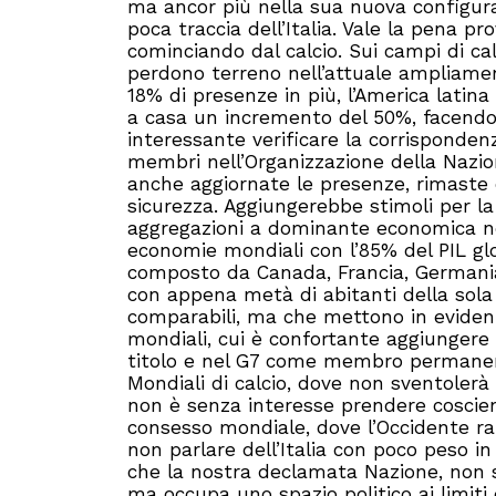
ma ancor più nella sua nuova configuraz
poca traccia dell’Italia. Vale la pena pr
cominciando dal calcio. Sui campi di cal
perdono terreno nell’attuale ampliame
18% di presenze in più, l’America latina
a casa un incremento del 50%, facendo 
interessante verificare la corrisponden
membri nell’Organizzazione della Nazio
anche aggiornate le presenze, rimaste c
sicurezza. Aggiungerebbe stimoli per la
aggregazioni a dominante economica nei
economie mondiali con l’85% del PIL glob
composto da Canada, Francia, Germania, 
con appena metà di abitanti della sola 
comparabili, ma che mettono in evidenz
mondiali, cui è confortante aggiungere
titolo e nel G7 come membro permanente
Mondiali di calcio, dove non sventolerà 
non è senza interesse prendere coscie
consesso mondiale, dove l’Occidente r
non parlare dell’Italia con poco peso 
che la nostra declamata Nazione, non 
ma occupa uno spazio politico ai limiti