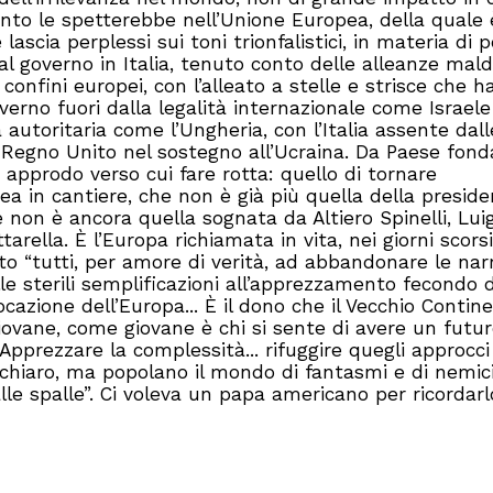
nto le spetterebbe nell’Unione Europea, della quale 
cia perplessi sui toni trionfalistici, in materia di po
 al governo in Italia, tenuto conto delle alleanze mal
 confini europei, con l’alleato a stelle e strisce che h
verno fuori dalla legalità internazionale come Israele
a autoritaria come l’Ungheria, con l’Italia assente dall
 Regno Unito nel sostegno all’Ucraina. Da Paese fond
 approdo verso cui fare rotta: quello di tornare
a in cantiere, che non è già più quella della presid
non è ancora quella sognata da Altiero Spinelli, Luig
rella. È l’Europa richiamata in vita, nei giorni scorsi
o “tutti, per amore di verità, ad abbandonare le narr
le sterili semplificazioni all’apprezzamento fecondo d
azione dell’Europa... È il dono che il Vecchio Contin
ovane, come giovane è chi si sente di avere un futur
Apprezzare la complessità... rifuggire quegli approcci
chiaro, ma popolano il mondo di fantasmi e di nemici
lle spalle”. Ci voleva un papa americano per ricordarl