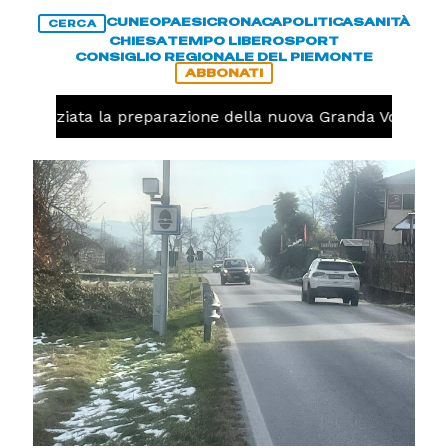
CUNEO
PAESI
CRONACA
POLITICA
SANITÀ
CERCA
CHIESA
TEMPO LIBERO
SPORT
CONSIGLIO REGIONALE DEL PIEMONTE
ABBONATI
lo, iniziata la preparazione della nuova Granda Volley (F