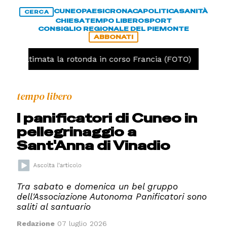
CUNEO
PAESI
CRONACA
POLITICA
SANITÀ
CERCA
CHIESA
TEMPO LIBERO
SPORT
CONSIGLIO REGIONALE DEL PIEMONTE
ABBONATI
o, ultimata la rotonda in corso Francia (FOTO)
CRON
tempo libero
I panificatori di Cuneo in
pellegrinaggio a
Sant'Anna di Vinadio
Tra sabato e domenica un bel gruppo
dell'Associazione Autonoma Panificatori sono
saliti al santuario
Redazione
07 luglio 2026