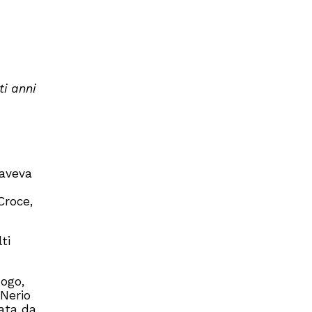
i anni
 aveva
Croce,
ti
uogo,
 Nerio
data da