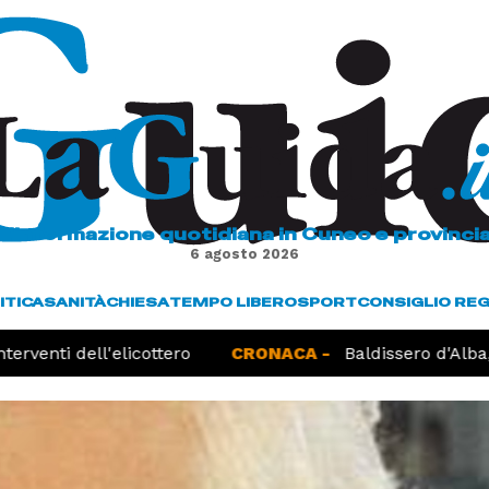
L'informazione quotidiana in Cuneo e provinci
6 agosto 2026
ITICA
SANITÀ
CHIESA
TEMPO LIBERO
SPORT
CONSIGLIO RE
rventi dell'elicottero
CRONACA -
Baldissero d'Alba, r