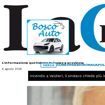
HOME
CONTATTI
L'informazione quotidiana in Cuneo e provincia
CUNEO
PAESI
CRONACA
POL
CERCA
6 agosto 2026
CRONACA -
Incendio a Valdieri, il sindaco chiede più inte