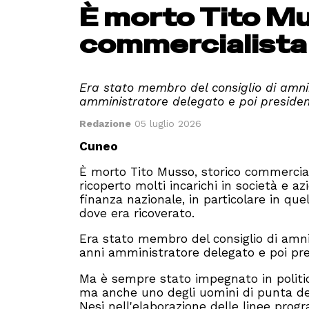
È morto Tito Mu
commercialista
Era stato membro del consiglio di amni
amministratore delegato e poi president
Redazione
05 luglio 2026
Cuneo
È morto Tito Musso, storico commercial
ricoperto molti incarichi in società e 
finanza nazionale, in particolare in que
dove era ricoverato.
Era stato membro del consiglio di amni
anni amministratore delegato e poi pre
Ma è sempre stato impegnato in politic
ma anche uno degli uomini di punta del
Nesi nell'elaborazione delle linee pro