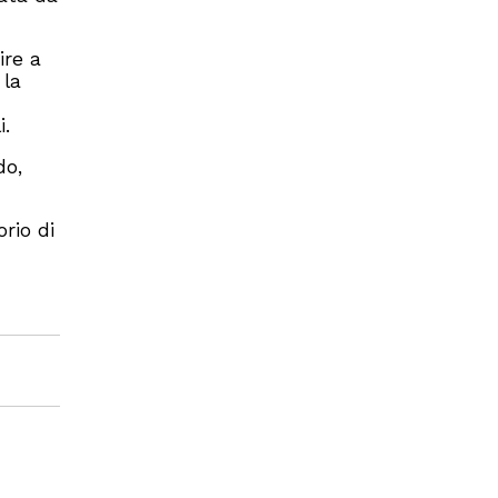
ire a
 la
i.
do,
rio di