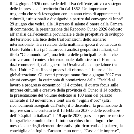
il 24 giugno 1926 come sede definitiva dell’ente, attivo a sostegno
delle imprese e del territorio fin dal 1862. Un importante
traguardo che sarà festeggiato con un anno ricco di appuntamenti
culturali, istituzionali e divulgativi a partire dal convegno di lunedì
29 giugno che vedrà, alle 10 presso il salone d’onore della Camera
di commercio, la presentazione del Rapporto Cuneo 2026 dedicato
all’analisi dell’economia provinciale e delle prospettive di sviluppo
del territorio alla luce delle trasformazioni dello scenario
internazionale. Tra i relatori della mattinata spicca il contributo di
Dario Fabbri, tra i più autorevoli analisti geopolitici italiani, dal
titolo “Che mondo fa?”, una lettura delle principali tensioni che
attraversano il contesto internazionale, dallo stretto di Hormuz ai
dazi commerciali, dalla guerra in Ucraina alla competizione tra
Stati Uniti e Cina fino ai processi di riarmo e al futuro della
globalizzazione. Gli eventi proseguiranno fino a giugno 2027 con
alcuni convegni, la cerimonia di premiazione della “Fedeltà al
lavoro e progresso economico” il 4 ottobre, il quarto focus sulle
imprese culturali e creative della provincia di Cuneo il 14 ottobre,
la presentazione del volume dedicato ai 100 anni del palazzo
camerale il 18 novembre, i trent’ani di “Sigilli d’oro” (altri
riconocimenti assegnati dall’ente) il 3 dicembre, la premiazione di
imprese storiche centenarie il 18 febbraio 2027 e delle eccellenze
dell’“Ospitalità italiana”
il 19 aprile 2027, passando per tre mostre
fotografiche e molto altro. Il tutto racchiuso in un logo - che
mescola due degli elementi decorativi più ricorrenti del palazzo, la
conchiglia e la foglia d’acanto- e un nome, “Casa delle imprese”,