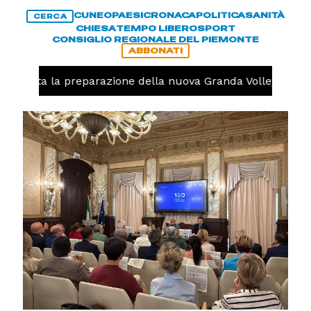
CUNEO
PAESI
CRONACA
POLITICA
SANITÀ
CERCA
CHIESA
TEMPO LIBERO
SPORT
CONSIGLIO REGIONALE DEL PIEMONTE
ABBONATI
niziata la preparazione della nuova Granda Volley (FOTO e 