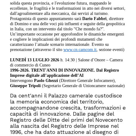
solida questa provincia, e l'evoluzione futura, mappando le
eccellenze, le fragilità e le trasformazioni in atto nei diversi settori,
dall'agroalimentare alla meccanica, dai servizi al turismo.
Protagonista di questo appuntamento sarà
Dario Fabbri
, direttore
di Domino e una delle voci più influenti e seguite della geopolitica
in Italia, con un intervento dal titolo “Che mondo fa?”.
Un’importante occasione per approfondire le dinamiche emergenti
e cogliere le implicazioni dei profondi mutamenti che
caratterizzano l’attuale scenario internazionale. Evento su
prenotazione (attraverso il sito
www.cn.camcom.it
, sezione eventi)
LUNEDÌ 13 LUGLIO 2026
h. 14:30 | Salone d’Onore – Camera
di commercio di Cuneo
1996-2026. TRENT'ANNI DI INNOVAZIONE.
Dal Registro
Imprese digitale all’applicazione dell’
AI
Intervengono
Paolo
Ghezzi
(Direttore Generale Infocamere),
Giuseppe Tripoli
(Segretario Generale di Unioncamere nazionale)
Da cent'anni il Palazzo camerale custodisce
la memoria economica del territorio,
accompagnandone crescita, trasformazioni e
capacità di innovazione. Dalle pagine del
Registro delle Ditte dei primi del Novecento
alla nascita del Registro delle Imprese nel
1996, che ha dato attuazione al disegno di