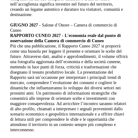
nell’accoglienza significa investire nel futuro del territorio,
creando un legame autentico e duraturo tra visitatori, comunità e
destinazione.
GIUGNO 2027 -
Salone d’Onore – Camera di commercio di
Cuneo
RAPPORTO CUNEO 2027 -
L'economia reale dal punto di
osservazione della Camera di commercio di Cuneo
Più che una pubblicazione, il Rapporto Cuneo 2027 si proporrà
come una bussola per leggere il presente e orientare le scelte del
futuro. Attraverso dati, analisi e approfondimenti, il volume offrirà
una fotografia aggiornata dell’economia e della società cuneese,
mettendo in luce punti di forza, criticità e trasformazioni che
disegnano il tessuto produttivo locale. La presentazione del
Rapporto sarà un’occasione per interpretare i principali trend di
mercato, comprendere l’evoluzione dei consumi e cogliere le
dinamiche che influenzeranno lo sviluppo dei diversi settori nei
prossimi anni. Un patrimonio di informazioni strategiche che
consentirà alle imprese di orientare scelte e investimenti con
maggiore consapevolezza. Ad arricchire l’incontro saranno relatori
di alto profilo, chiamati a interpretare i segnali provenienti dallo
scenario economico e geopolitico internazionale e a offrire chiavi
di lettura utili per comprendere le sfide e le opportunità che
attendono il territorio in un contesto sempre più complesso e
interconnesso.