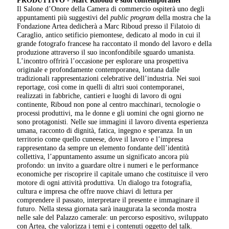
PRODUTTIVO -
Marc Riboud e suoi contemporanei
Il Salone d’Onore della Camera di commercio ospiterà uno degli
appuntamenti più suggestivi del
public program
della mostra che la
Fondazione Artea dedicherà a Marc Riboud presso il Filatoio di
Caraglio, antico setificio piemontese, dedicato al modo in cui il
grande fotografo francese ha raccontato il mondo del lavoro e della
produzione attraverso il suo inconfondibile sguardo umanista.
L’incontro offrirà l’occasione per esplorare una prospettiva
originale e profondamente contemporanea, lontana dalle
tradizionali rappresentazioni celebrative dell’industria. Nei suoi
reportage, così come in quelli di altri suoi contemporanei,
realizzati in fabbriche, cantieri e luoghi di lavoro di ogni
continente, Riboud non pone al centro macchinari, tecnologie o
processi produttivi, ma le donne e gli uomini che ogni giorno ne
sono protagonisti. Nelle sue immagini il lavoro diventa esperienza
umana, racconto di dignità, fatica, ingegno e speranza. In un
territorio come quello cuneese, dove il lavoro e l’impresa
rappresentano da sempre un elemento fondante dell’identità
collettiva, l’appuntamento assume un significato ancora più
profondo: un invito a guardare oltre i numeri e le performance
economiche per riscoprire il capitale umano che costituisce il vero
motore di ogni attività produttiva. Un dialogo tra fotografia,
cultura e impresa che offre nuove chiavi di lettura per
comprendere il passato, interpretare il presente e immaginare il
futuro. Nella stessa giornata sarà inaugurata la seconda mostra
nelle sale del Palazzo camerale: un percorso espositivo, sviluppato
con Artea, che valorizza i temi e i contenuti oggetto del talk.