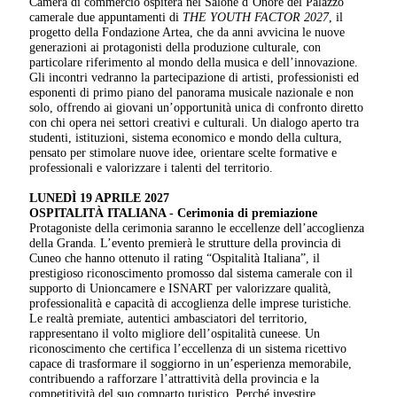
Camera di commercio ospiterà nel Salone d’Onore del Palazzo
camerale due appuntamenti di
THE YOUTH FACTOR 2027
, il
progetto della Fondazione Artea, che da anni avvicina le nuove
generazioni ai protagonisti della produzione culturale, con
particolare riferimento al mondo della musica e dell’innovazione.
Gli incontri vedranno la partecipazione di artisti, professionisti ed
esponenti di primo piano del panorama musicale nazionale e non
solo, offrendo ai giovani un’opportunità unica di confronto diretto
con chi opera nei settori creativi e culturali. Un dialogo aperto tra
studenti, istituzioni, sistema economico e mondo della cultura,
pensato per stimolare nuove idee, orientare scelte formative e
professionali e valorizzare i talenti del territorio.
LUNEDÌ 19 APRILE 2027
OSPITALITÀ ITALIANA -
Cerimonia di premiazione
Protagoniste della cerimonia saranno le eccellenze dell’accoglienza
della Granda. L’evento premierà le strutture della provincia di
Cuneo che hanno ottenuto il rating “Ospitalità Italiana”, il
prestigioso riconoscimento promosso dal sistema camerale con il
supporto di Unioncamere e ISNART per valorizzare qualità,
professionalità e capacità di accoglienza delle imprese turistiche.
Le realtà premiate, autentici ambasciatori del territorio,
rappresentano il volto migliore dell’ospitalità cuneese. Un
riconoscimento che certifica l’eccellenza di un sistema ricettivo
capace di trasformare il soggiorno in un’esperienza memorabile,
contribuendo a rafforzare l’attrattività della provincia e la
competitività del suo comparto turistico. Perché investire