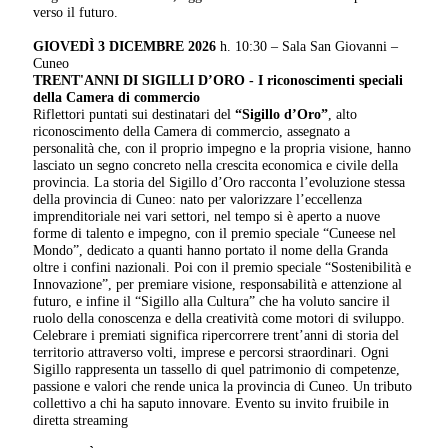
verso il futuro.
GIOVEDÌ 3 DICEMBRE 2026
h. 10:30 – Sala San Giovanni –
Cuneo
TRENT'ANNI DI SIGILLI D’ORO -
I riconoscimenti speciali
della Camera di commercio
Riflettori puntati sui destinatari del
“Sigillo d’Oro”
, alto
riconoscimento della Camera di commercio, assegnato a
personalità che, con il proprio impegno e la propria visione, hanno
lasciato un segno concreto nella crescita economica e civile della
provincia. La storia del Sigillo d’Oro racconta l’evoluzione stessa
della provincia di Cuneo: nato per valorizzare l’eccellenza
imprenditoriale nei vari settori, nel tempo si è aperto a nuove
forme di talento e impegno, con il premio speciale “Cuneese nel
Mondo”, dedicato a quanti hanno portato il nome della Granda
oltre i confini nazionali. Poi con il premio speciale “Sostenibilità e
Innovazione”, per premiare visione, responsabilità e attenzione al
futuro, e infine il “Sigillo alla Cultura” che ha voluto sancire il
ruolo della conoscenza e della creatività come motori di sviluppo.
Celebrare i premiati significa ripercorrere trent’anni di storia del
territorio attraverso volti, imprese e percorsi straordinari. Ogni
Sigillo rappresenta un tassello di quel patrimonio di competenze,
passione e valori che rende unica la provincia di Cuneo. Un tributo
collettivo a chi ha saputo innovare. Evento su invito fruibile in
diretta streaming