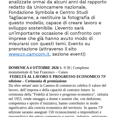
analizzate ormai da alcuni anni dal rapporto
redatto da Unioncamere nazionale,
Fondazione Symbola e Centro Studi
Tagliacarne, a restituire la fotografia di
questo modello, capace di creare lavoro e
sviluppo sostenibile. L’evento sarà
un’importante occasione di confronto con
imprese che già hanno avuto modo di
misurarsi con questi temi. Evento su
prenotazione (attraverso il sito
www.cn.camcom.it
, sezione eventi)
DOMENICA 4 OTTOBRE 2026
h. 9:30 | Complesso
monumentale di San Francesco – Cuneo
FEDELTÀ AL LAVORO E PROGRESSO ECONOMICO
73ª
edizione – Cerimonia di premiazione
Da oltre settant’anni la Camera di commercio celebra il valore del
lavoro, dell’impresa e della capacità di costruire futuro: la
cerimonia della “Fedeltà al lavoro e progresso economico”, istituita
nel 1953, rende omaggio a donne e uomini che, con dedizione,
competenza e spirito d’iniziativa, hanno contribuito in modo
significativo alla crescita economica del territorio. In questa 73ª
edizione saranno assegnati 150 riconoscimenti a imprenditori e
imprenditrici dei settori commercio e servizi, industria, artigianato,