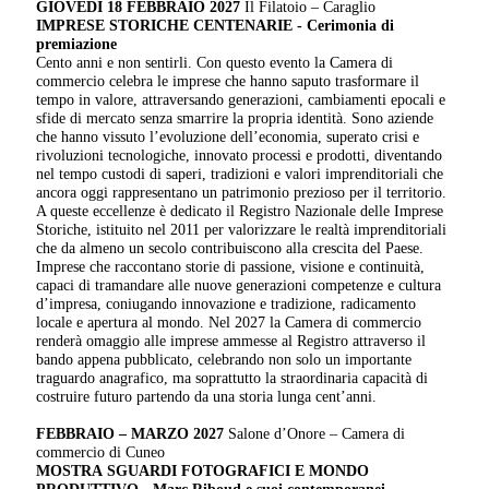
GIOVEDÌ 18 FEBBRAIO 2027
Il Filatoio – Caraglio
IMPRESE STORICHE CENTENARIE -
Cerimonia di
premiazione
Cento anni e non sentirli. Con questo evento la Camera di
commercio celebra le imprese che hanno saputo trasformare il
tempo in valore, attraversando generazioni, cambiamenti epocali e
sfide di mercato senza smarrire la propria identità. Sono aziende
che hanno vissuto l’evoluzione dell’economia, superato crisi e
rivoluzioni tecnologiche, innovato processi e prodotti, diventando
nel tempo custodi di saperi, tradizioni e valori imprenditoriali che
ancora oggi rappresentano un patrimonio prezioso per il territorio.
A queste eccellenze è dedicato il Registro Nazionale delle Imprese
Storiche, istituito nel 2011 per valorizzare le realtà imprenditoriali
che da almeno un secolo contribuiscono alla crescita del Paese.
Imprese che raccontano storie di passione, visione e continuità,
capaci di tramandare alle nuove generazioni competenze e cultura
d’impresa, coniugando innovazione e tradizione, radicamento
locale e apertura al mondo. Nel 2027 la Camera di commercio
renderà omaggio alle imprese ammesse al Registro attraverso il
bando appena pubblicato, celebrando non solo un importante
traguardo anagrafico, ma soprattutto la straordinaria capacità di
costruire futuro partendo da una storia lunga cent’anni.
FEBBRAIO – MARZO 2027
Salone d’Onore – Camera di
commercio di Cuneo
MOSTRA
SGUARDI FOTOGRAFICI E MONDO