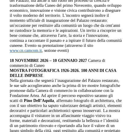
del Palazzo, ma anche il suo ruolo nel processo di crescita e
trasformazione della Cuneo del primo Novecento, quando sviluppo
economico, innovazione e visione civica contribuirono a disegnare
il volto moderno del territorio. L'incontro segnerà inoltre il
momento ufficiale di inaugurazione del Palazzo restaurato:
un'occasione per restituire alla comunità un luogo che da cent'anni
ne custodisce la memoria e le aspirazioni. Un invito a riscoprire un
bene comune che, attraverso l'arte, la storia e l'innovazione,
continua a raccontare il passato e a ispirare il futuro della comunità
cuneese. Evento su prenotazione (attraverso il sito
www.cn.camcom.it
, sezione eventi)
18 NOVEMBRE 2026 – 10 GENNAIO 2027
Camera di
commercio di Cuneo
MOSTRA FOTOGRAFICA
1926-2026. 100 ANNI DI CASA
DELLE IMPRESE
Nella giornata che segnerà l’inaugurazione del Palazzo restaurato,
le sue sale accoglieranno anche la prima di tre mostre fotografiche
promosse dalla Camera di commercio in collaborazione con la
Fondazione Artea. Ad aprire il percorso espositivo saranno gli
scatti di
Pino Dell’Aquila
, affermato fotografo di architettura, che
con il suo obiettivo ha saputo valorizzare dettagli artistici, elementi
decorativi e particolari architettonici spesso inosservati. La mostra
accompagna il visitatore in un affascinante viaggio visivo tra
forme, materiali e decorazioni, restituendo la bellezza e l’identità
di un patrimonio ritrovato e riportando alla luce il valore di un
luogo simbolo della città, oggi restituito alla comunità e proiettato